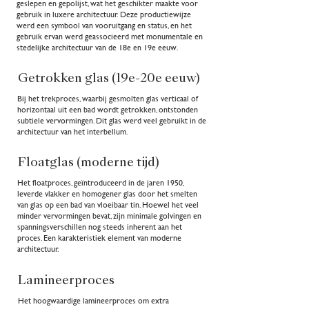
geslepen en gepolijst, wat het geschikter maakte voor
gebruik in luxere architectuur. Deze productiewijze
werd een symbool van vooruitgang en status, en het
gebruik ervan werd geassocieerd met monumentale en
stedelijke architectuur van de 18e en 19e eeuw.
Getrokken glas (19e-20e eeuw)
Bij het trekproces, waarbij gesmolten glas verticaal of
horizontaal uit een bad wordt getrokken, ontstonden
subtiele vervormingen. Dit glas werd veel gebruikt in de
architectuur van het interbellum.
Floatglas (moderne tijd)
Het floatproces, geïntroduceerd in de jaren 1950,
leverde vlakker en homogener glas door het smelten
van glas op een bad van vloeibaar tin. Hoewel het veel
minder vervormingen bevat, zijn minimale golvingen en
spanningsverschillen nog steeds inherent aan het
proces. Een karakteristiek element van moderne
architectuur.
Lamineerproces
Het hoogwaardige lamineerproces om extra