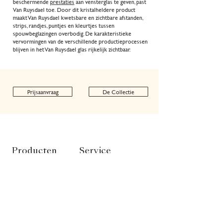
beschermende
prestaties
aan vensterglas te geven, past
Van Ruysdael toe. Door dit kristalheldere product
maakt Van Ruysdael kwetsbare en zichtbare afstanden,
strips, randjes, puntjes en kleurtjes tussen
spouwbeglazingen overbodig. De karakteristieke
vervormingen van de verschillende productieprocessen
blijven in het Van Ruysdael glas rijkelijk zichtbaar.
Prijsaanvraag
De Collectie
Producten
Service
Glas
Contact
Mastiek
FAQ
VR Strips
Productregistratie
Prestaties
Juridisch
Onze technologie
Besteltraject
Vergelijk
Garantie