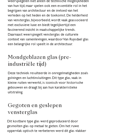
weerspiegelen niet alleen de technische mogelijkheden
van hun tijd, maar spelen ook een essentiële rol in het
begrijpen van architectuur en de invloed van het
verleden op het heden en de toekomst. De helderheid
van vensterglas, bijvoorbeeld, wordt vaak geassocieerd
met exclusieve luxe en biedt tegelijkertijd een
fascinerend inzicht in maatschappelijke trends.
Daarnaast weerspiegelt vensterglas de culturele
context van samenlevingen, waardoor Van Ruysdael glas
een belangrijke rol speelt in de architectuur.
Mondgeblazen glas (pre-
industriële tijd)
Deze techniek resulteerde in onregelmatigheden zoals
golvingen en luchtinsluitingen. Dit type glas, vaak in
kleine ruiten verwerkt, is iconisch voor historische
gebouwen en draagt bij aan hun karakteristieke
uitstraling.
Gegoten en geslepen
vensterglas
Dit kostbare type glas werd geproduceerd door
gesmolten glas op metaal te gieten. Om het ruwe
oppervlak optisch te verbeteren werd dit glas vlakker