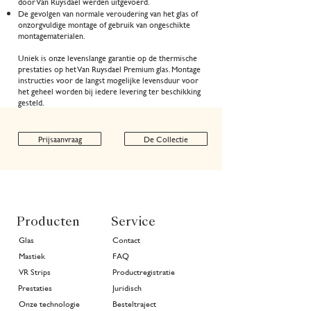
door Van Ruysdael werden uitgevoerd.
De gevolgen van normale veroudering van het glas of
onzorgvuldige montage of gebruik van ongeschikte
montagematerialen.
Uniek is onze levenslange garantie op de thermische
prestaties op het Van Ruysdael Premium glas. Montage
instructies
voor de langst mogelijke levensduur voor
het geheel worden bij iedere levering ter beschikking
gesteld.
Prijsaanvraag
De Collectie
Producten
Service
Glas
Contact
Mastiek
FAQ
VR Strips
Productregistratie
Prestaties
Juridisch
Onze technologie
Besteltraject