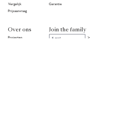
Vergelijk
Garantie
Prijsaanvraag
Over ons
Join the family
>
Projecten
In goede handen
Geschiedenis
Publicaties
Community
Nieuws
Klimaat
NL
EN
FR
Partners van Van Ruysdael
rietveld
Copyright ©
1999 - 2026
Van Ruysdael. Alle rechten voorbehouden.