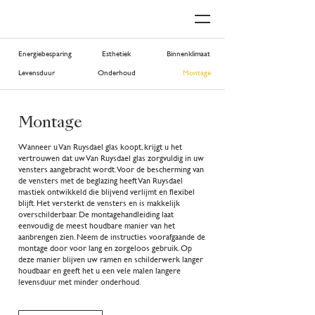
Energiebesparing
Esthetiek
Binnenklimaat
Levensduur
Onderhoud
Montage
Montage
Wanneer u Van Ruysdael glas koopt, krijgt u het
vertrouwen dat uw Van Ruysdael glas zorgvuldig in uw
vensters aangebracht wordt. Voor de bescherming van
de vensters met de beglazing heeft Van Ruysdael
mastiek ontwikkeld die blijvend verlijmt en flexibel
blijft. Het versterkt de vensters en is makkelijk
overschilderbaar. De montagehandleiding laat
eenvoudig de meest houdbare manier van het
aanbrengen zien. Neem de instructies voorafgaande de
montage door voor lang en zorgeloos gebruik. Op
deze manier blijven uw ramen en schilderwerk langer
houdbaar en geeft het u een vele malen langere
levensduur met minder onderhoud.