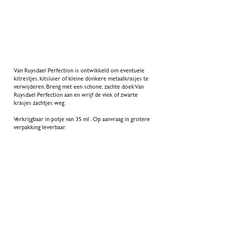
Van Ruysdael Perfection is ontwikkeld om eventuele
kitrestjes, kitsluier of kleine donkere metaalkrasjes te
verwijderen. Breng met een schone, zachte doek Van
Ruysdael Perfection aan en wrijf de vlek of zwarte
krasjes zachtjes weg.
4
perfection
Verkrijgbaar in potje van 35 ml . Op aanvraag in grotere
verpakking leverbaar.
Van Ruysdael Mastiek
downloads
Kozijn detaillering (NL)
Glasplaatsing (NL)
Reinigen en afwerken (NL)