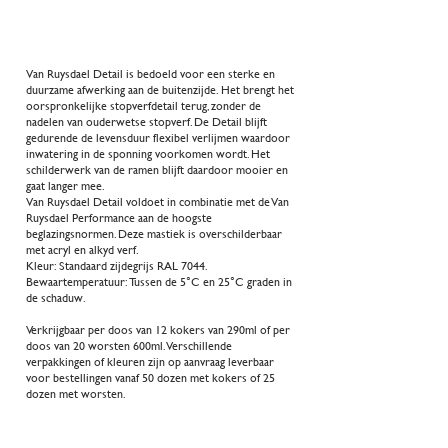
2
Van Ruysdael Detail is bedoeld voor een sterke en
duurzame afwerking aan de buitenzijde. Het brengt het
oorspronkelijke stopverfdetail terug, zonder de
nadelen van ouderwetse stopverf. De Detail blijft
gedurende de levensduur flexibel verlijmen waardoor
inwatering in de sponning voorkomen wordt. Het
detail
schilderwerk van de ramen blijft daardoor mooier en
gaat langer mee.
Van Ruysdael Detail voldoet in combinatie met de Van
Ruysdael Performance aan de hoogste
beglazingsnormen. Deze mastiek is overschilderbaar
met acryl en alkyd verf.
Kleur: Standaard zijdegrijs RAL 7044.
Bewaartemperatuur: Tussen de 5°C en 25°C graden in
de schaduw.
Verkrijgbaar per doos van 12 kokers van 290ml of per
doos van 20 worsten 600ml. Verschillende
verpakkingen of kleuren zijn op aanvraag leverbaar
voor bestellingen vanaf 50 dozen met kokers of 25
dozen met worsten.