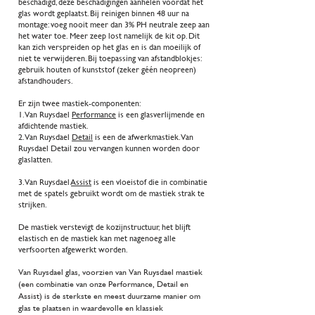
beschadigd, deze beschadigingen aanhelen voordat het
glas wordt geplaatst. Bij reinigen binnen 48 uur na
montage: voeg nooit meer dan 3% PH neutrale zeep aan
het water toe. Meer zeep lost namelijk de kit op. Dit
kan zich verspreiden op het glas en is dan moeilijk of
niet te verwijderen. Bij toepassing van afstandblokjes:
gebruik houten of kunststof (zeker géén neopreen)
afstandhouders.
Er zijn twee mastiek-componenten:
1. Van Ruysdael
Performance
is een glasverlijmende en
afdichtende mastiek.
2. Van Ruysdael
Detail
is een de afwerkmastiek. Van
Ruysdael Detail zou vervangen kunnen worden door
glaslatten.
3. Van Ruysdael
Assist
is een vloeistof die in combinatie
met de spatels gebruikt wordt om de mastiek strak te
strijken.
De mastiek verstevigt de kozijnstructuur, het blijft
elastisch en de mastiek kan met nagenoeg alle
verfsoorten afgewerkt worden.
Van Ruysdael glas, voorzien van Van Ruysdael mastiek
(een combinatie van onze Performance, Detail en
Assist) is de sterkste en meest duurzame manier om
glas te plaatsen in waardevolle en klassiek