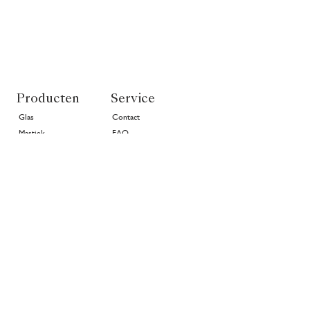
Producten
Service
Glas
Contact
Mastiek
FAQ
VR Strips
Productregistratie
Prestaties
Juridisch
Onze technologie
Besteltraject
Vergelijk
Garantie
Prijsaanvraag
Over ons
Join the family
>
Projecten
In goede handen
Geschiedenis