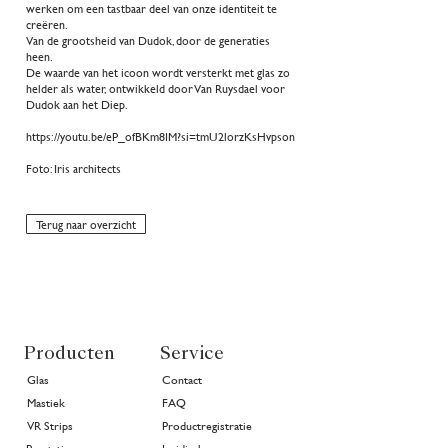
werken om een tastbaar deel van onze identiteit te
creëren.
Van de grootsheid van Dudok, door de generaties
heen.
De waarde van het icoon wordt versterkt met glas zo
helder als water, ontwikkeld door Van Ruysdael voor
Dudok aan het Diep.
https://youtu.be/eP_ofBKm8IM?si=tmU2lorzKsHvpson
Foto: Iris architects
Terug naar overzicht
Producten
Service
Glas
Contact
Mastiek
FAQ
VR Strips
Productregistratie