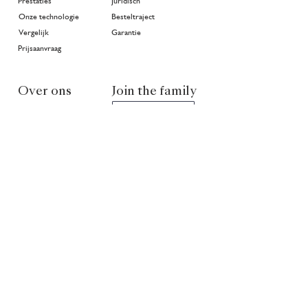
Prestaties
Juridisch
Onze technologie
Besteltraject
Vergelijk
Garantie
Prijsaanvraag
Over ons
Join the family
>
Projecten
In goede handen
Geschiedenis
Publicaties
Community
Nieuws
Klimaat
NL
EN
FR
Partners van Van Ruysdael