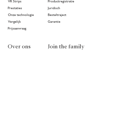
VR Strips
Productregistratie
Prestaties
Juridisch
Onze technologie
Besteltraject
Vergelijk
Garantie
Prijsaanvraag
Over ons
Join the family
>
Projecten
In goede handen
Geschiedenis
Publicaties
Community
Nieuws
Klimaat
NL
EN
FR
Partners van Van Ruysdael