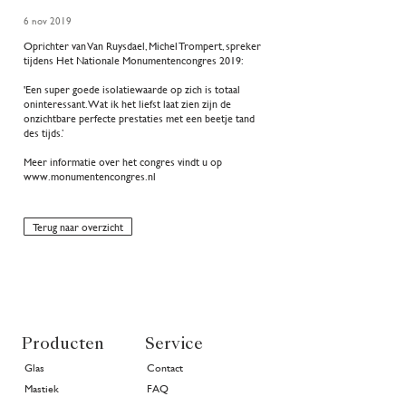
6 nov 2019
Oprichter van Van Ruysdael, Michel Trompert, spreker
tijdens Het Nationale Monumentencongres 2019:
'Een super goede isolatiewaarde op zich is totaal
oninteressant. Wat ik het liefst laat zien zijn de
onzichtbare perfecte prestaties met een beetje tand
des tijds.’
Meer informatie over het congres vindt u op
www.monumentencongres.nl
Terug naar overzicht
Producten
Service
Glas
Contact
Mastiek
FAQ