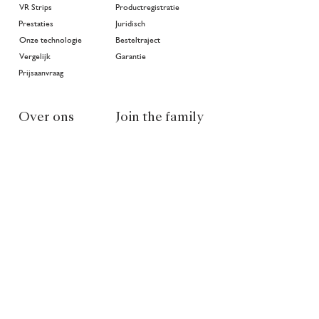
VR Strips
Productregistratie
Prestaties
Juridisch
Onze technologie
Besteltraject
Vergelijk
Garantie
Prijsaanvraag
Over ons
Join the family
>
Projecten
In goede handen
Geschiedenis
Publicaties
Community
Nieuws
Klimaat
NL
EN
FR
Partners van Van Ruysdael