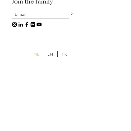
Join the family
>
NL
EN
FR
etveld
uizen
v
e