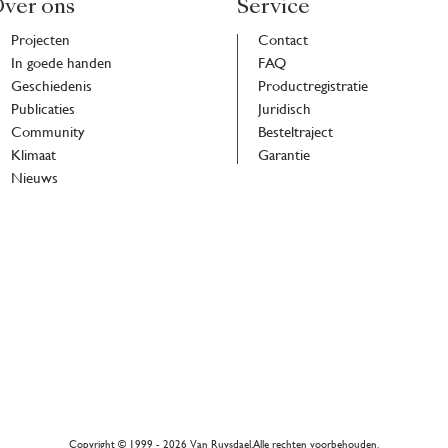
ver ons
Service
Projecten
Contact
In goede handen
FAQ
Geschiedenis
Productregistratie
Publicaties
Juridisch
Community
Besteltraject
Klimaat
Garantie
Nieuws
ri
h
Copyright © 1999 - 2026
Van Ruysdael. Alle rechten voorbehouden.