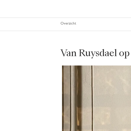
Overzicht
Van Ruysdael op